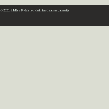
© 2026. Šilalės r. Kvėdarnos Kazimiero Jauniaus gimnazija