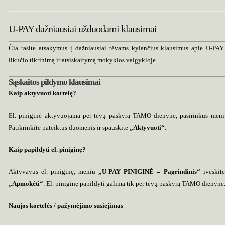
U-PAY dažniausiai užduodami klausimai
Čia rasite atsakymus į dažniausiai tėvams kylančius klausimus apie U-PAY
likučio tikrinimą ir atsiskaitymą mokyklos valgykloje.
Sąskaitos pildymo klausimai
Kaip aktyvuoti kortelę?
El. piniginė aktyvuojama per tėvų paskyrą TAMO dienyne, pasirinkus men
Patikrinkite pateiktus duomenis ir spauskite
„Aktyvuoti“
.
Kaip papildyti el. piniginę?
Aktyvavus el. piniginę, meniu
„U-PAY PINIGINĖ – Pagrindinis“
įveskite
„Apmokėti“
. El. piniginę papildyti galima tik per tėvų paskyrą TAMO dienyne
Naujos kortelės / pažymėjimo susiejimas