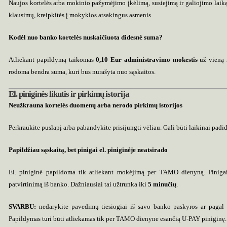
Naujos kortelės arba mokinio pažymėjimo įkėlimą, susiejimą ir galiojimo laik
klausimų, kreipkitės į mokyklos atsakingus asmenis.
Kodėl nuo banko kortelės nuskaičiuota didesnė suma?
Atliekant papildymą taikomas
0,10 Eur administravimo mokestis
už vieną 
rodoma bendra suma, kuri bus nurašyta nuo sąskaitos.
El. piniginės likutis ir pirkimų istorija
Neužkrauna kortelės duomenų arba nerodo pirkimų istorijos
Perkraukite puslapį arba pabandykite prisijungti vėliau. Gali būti laikinai pad
Papildžiau sąskaitą, bet pinigai el. piniginėje neatsirado
El. piniginė papildoma tik atliekant mokėjimą per TAMO dienyną. Piniga
patvirtinimą iš banko. Dažniausiai tai užtrunka iki
5 minučių
.
SVARBU:
nedarykite pavedimų tiesiogiai iš savo banko paskyros ar pagal 
Papildymas turi būti atliekamas tik per TAMO dienyne esančią U-PAY piniginę.