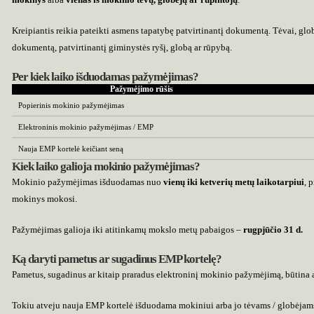
Kreipiantis reikia pateikti asmens tapatybę patvirtinantį dokumentą. Tėvai, globėj
dokumentą, patvirtinantį giminystės ryšį, globą ar rūpybą.
Per kiek laiko išduodamas pažymėjimas?
Pažymėjimo rūšis
Popierinis mokinio pažymėjimas
Elektroninis mokinio pažymėjimas / EMP
Nauja EMP kortelė keičiant seną
Kiek laiko galioja mokinio pažymėjimas?
Mokinio pažymėjimas išduodamas nuo
vienų iki ketverių metų laikotarpiui
, 
mokinys mokosi.
Pažymėjimas galioja iki atitinkamų mokslo metų pabaigos –
rugpjūčio 31 d.
Ką daryti pametus ar sugadinus EMP kortelę?
Pametus, sugadinus ar kitaip praradus elektroninį mokinio pažymėjimą, būtina 
Tokiu atveju nauja EMP kortelė išduodama mokiniui arba jo tėvams / globėjam