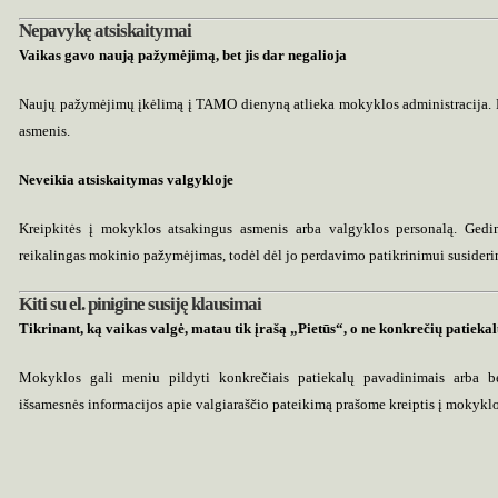
Nepavykę atsiskaitymai
Vaikas gavo naują pažymėjimą, bet jis dar negalioja
Naujų pažymėjimų įkėlimą į TAMO dienyną atlieka mokyklos administracija. P
asmenis.
Neveikia atsiskaitymas valgykloje
Kreipkitės į mokyklos atsakingus asmenis arba valgyklos personalą. Gedim
reikalingas mokinio pažymėjimas, todėl dėl jo perdavimo patikrinimui susider
Kiti su el. pinigine susiję klausimai
Tikrinant, ką vaikas valgė, matau tik įrašą „Pietūs“, o ne konkrečių patiek
Mokyklos gali meniu pildyti konkrečiais patiekalų pavadinimais arba bend
išsamesnės informacijos apie valgiaraščio pateikimą prašome kreiptis į mokyklo