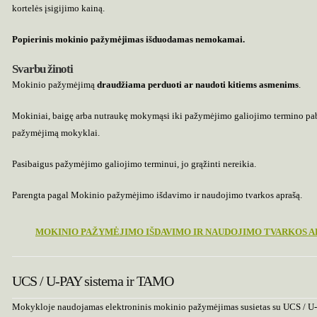
kortelės įsigijimo kainą.
Popierinis mokinio pažymėjimas išduodamas nemokamai.
Svarbu žinoti
Mokinio pažymėjimą
draudžiama perduoti ar naudoti kitiems asmenims
.
Mokiniai, baigę arba nutraukę mokymąsi iki pažymėjimo galiojimo termino pab
pažymėjimą mokyklai.
Pasibaigus pažymėjimo galiojimo terminui, jo grąžinti nereikia.
Parengta pagal Mokinio pažymėjimo išdavimo ir naudojimo tvarkos aprašą.
MOKINIO PAŽYMĖJIMO IŠDAVIMO IR NAUDOJIMO TVARKOS A
UCS / U-PAY sistema ir TAMO
Mokykloje naudojamas elektroninis mokinio pažymėjimas susietas su UCS / U-P