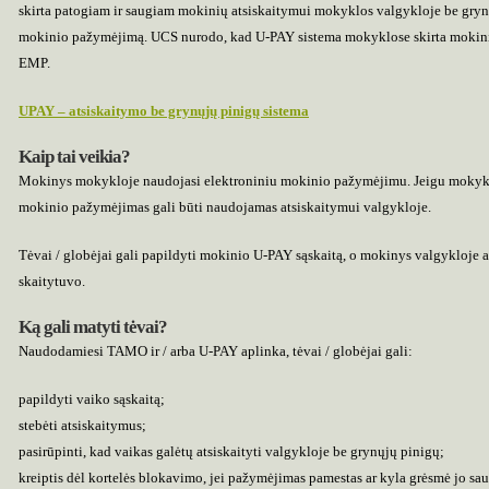
skirta patogiam ir saugiam mokinių atsiskaitymui mokyklos valgykloje be gryn
mokinio pažymėjimą. UCS nurodo, kad U-PAY sistema mokyklose skirta mokinių
EMP.
UPAY – atsiskaitymo be grynųjų pinigų sistema
Kaip tai veikia?
Mokinys mokykloje naudojasi elektroniniu mokinio pažymėjimu. Jeigu mokyk
mokinio pažymėjimas gali būti naudojamas atsiskaitymui valgykloje.
Tėvai / globėjai gali papildyti mokinio U-PAY sąskaitą, o mokinys valgykloje at
skaitytuvo.
Ką gali matyti tėvai?
Naudodamiesi TAMO ir / arba U-PAY aplinka, tėvai / globėjai gali:
papildyti vaiko sąskaitą;
stebėti atsiskaitymus;
pasirūpinti, kad vaikas galėtų atsiskaityti valgykloje be grynųjų pinigų;
kreiptis dėl kortelės blokavimo, jei pažymėjimas pamestas ar kyla grėsmė jo sa