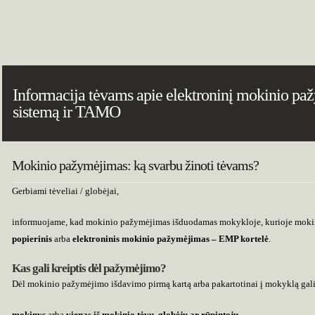
Informacija tėvams apie elektroninį mokinio p
sistemą ir TAMO
Mokinio pažymėjimas: ką svarbu žinoti tėvams?
Gerbiami tėveliai / globėjai,
informuojame, kad mokinio pažymėjimas išduodamas mokykloje, kurioje mokin
popierinis
arba
elektroninis mokinio pažymėjimas – EMP kortelė
.
Kas gali kreiptis dėl pažymėjimo?
Dėl mokinio pažymėjimo išdavimo pirmą kartą arba pakartotinai į mokyklą gali 
mokinys
arba
vienas iš mokinio tėvų, globėjų ar rūpintojų
.